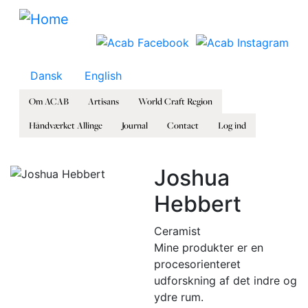
Skip to main content
Dansk
English
Om ACAB
Artisans
World Craft Region
Håndværket Allinge
Journal
Contact
Log ind
Joshua
Hebbert
Ceramist
Mine produkter er en
procesorienteret
udforskning af det indre og
ydre rum.